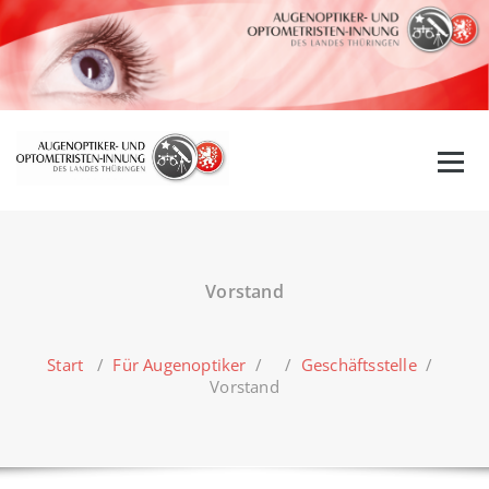
Zum
Inhalt
springen
Vorstand
Start
/
Für Augenoptiker
/ /
Geschäftsstelle
/
Vorstand