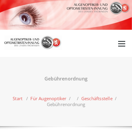
Zum
Inhalt
springen
Gebührenordnung
Start
/
Für Augenoptiker
/ /
Geschäftsstelle
/
Gebührenordnung