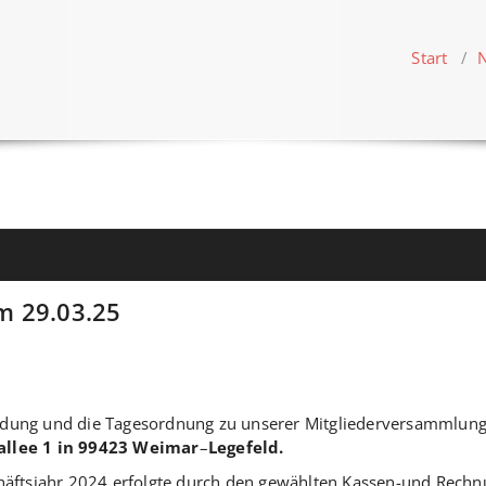
Start
/
m 29.03.25
inladung und die Tagesordnung zu unserer Mitgliederversammlu
lee 1 in 99423 Weimar
–
Legefeld.
chäftsjahr 2024 erfolgte durch den gewählten Kassen-und Rech