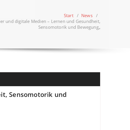
Start
/
News
/
er und digitale Medien – Lernen und Gesundheit,
Sensomotorik und Bewegung„
it, Sensomotorik und