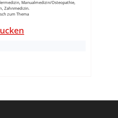
indermedizin, Manualmedizin/Osteopathie,
in, Zahnmedizin.
tausch zum Thema
rucken