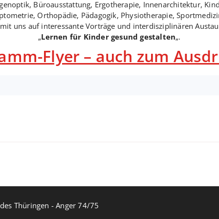
ugenoptik, Büroausstattung, Ergotherapie, Innenarchitektur, K
tometrie, Orthopädie, Pädagogik, Physiotherapie, Sportmediz
 mit uns auf interessante Vorträge und interdisziplinären Aus
„
Lernen für Kinder gesund gestalten
„.
amm-Flyer – auch zum Ausd
des Thüringen - Anger 74/75